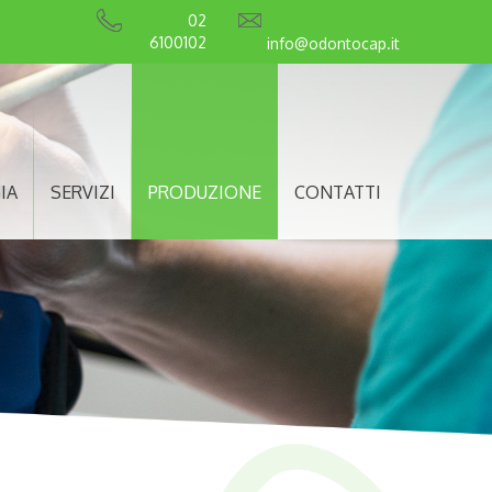
02
6100102
info@odontocap.it
IA
SERVIZI
PRODUZIONE
CONTATTI