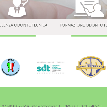
ULENZA ODONTOTECNICA
FORMAZIONE ODONTOTE
. 02 610 0102
- Mail:
info@odontocap.it
- P.IVA / C.F. 07033140968