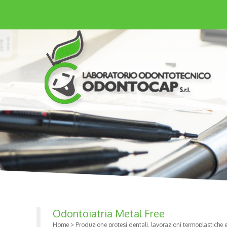
Odontoiatria Metal Free
Home
>
Produzione protesi dentali, lavorazioni termoplastiche 