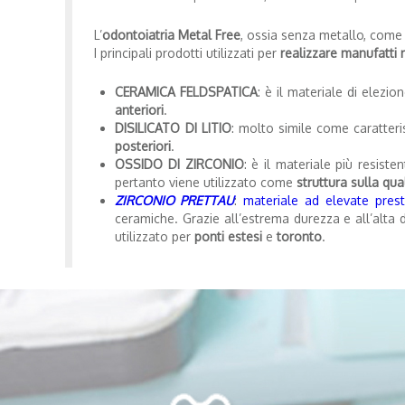
L’
odontoiatria Metal Free
, ossia senza metallo, come
I principali prodotti utilizzati per
realizzare manufatti 
CERAMICA FELDSPATICA
: è il materiale di elezi
anteriori
.
DISILICATO DI LITIO
: molto simile come caratter
posteriori
.
OSSIDO DI ZIRCONIO
: è il materiale più resisten
pertanto viene utilizzato come
struttura sulla qua
ZIRCONIO PRETTAU
:
materiale ad elevate pres
ceramiche. Grazie all’estrema durezza e all’alta d
utilizzato per
ponti estesi
e
toronto
.