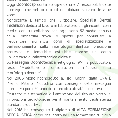
Oggi
Odontocap
conta 25 dipendenti e 2 responsabili delle
consegne che nel loro circuito quotidiano servono le varie
zone.
Nonostante il tempo che il titolare,
Specialist Dental
Technician
dedica al lavoro in laboratorio e agli incontri con i
medici con cui collabora (ad oggi sono 82 medici dentisti
della Lombardia) trova lo spazio per continuare a
frequentare numerosi
corsi di specializzazione
e
perfezionamento sulla morfologia dentale
,
precisione
protesica
e
tematiche estetiche
nonché un corso
universitario di
odontotecnica digitale
.
Su
Rassegna Odontotecnica
nel giugno 1991 ha pubblicato il
testo: “Modellazione: considerazioni e riflessioni sulla
morfologia dentale”.
Nel 2005 viene riconosciuto al sig. Caprini dalla CNA il
Premio Milano Produttiva
con consegna della medaglia
d’oro per i primi 20 anni di ininterrotta attività produttiva.
Costante e sistematica è l’attenzione del titolare verso le
innovazioni tecnologiche per il mantenimento degli elevati
standard produttivi.
Nel 2016 ha conseguito il diploma di
ALTA FORMAZIONE
SPECIALISTICA
, corso finalizzato ad una formazione di livello