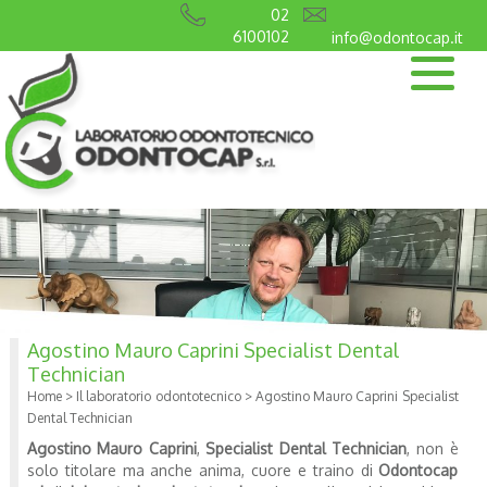
02
6100102
info@odontocap.it
Agostino Mauro Caprini Specialist Dental
Technician
Home
>
Il laboratorio odontotecnico
>
Agostino Mauro Caprini Specialist
Dental Technician
Agostino Mauro Caprini
,
Specialist Dental Technician
, non è
solo titolare ma anche anima, cuore e traino di
Odontocap