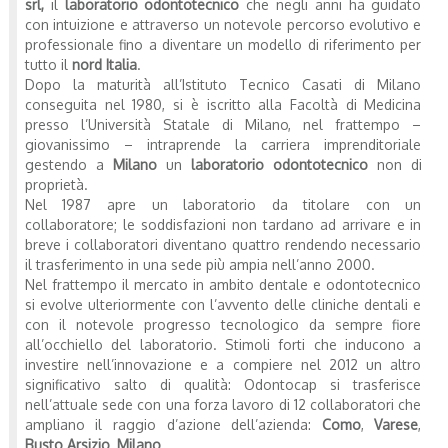
srl,
il
laboratorio odontotecnico
che negli anni ha guidato
con intuizione e attraverso un notevole percorso evolutivo e
professionale fino a diventare un modello di riferimento per
tutto il
nord Italia
.
Dopo la maturità all’Istituto Tecnico Casati di Milano
conseguita nel 1980, si è iscritto alla Facoltà di Medicina
presso l’Università Statale di Milano, nel frattempo –
giovanissimo – intraprende la carriera imprenditoriale
gestendo a
Milano
un
laboratorio odontotecnico
non di
proprietà.
Nel 1987 apre un laboratorio da titolare con un
collaboratore; le soddisfazioni non tardano ad arrivare e in
breve i collaboratori diventano quattro rendendo necessario
il trasferimento in una sede più ampia nell’anno 2000.
Nel frattempo il mercato in ambito dentale e odontotecnico
si evolve ulteriormente con l’avvento delle cliniche dentali e
con il notevole progresso tecnologico da sempre fiore
all’occhiello del laboratorio. Stimoli forti che inducono a
investire nell’innovazione e a compiere nel 2012 un altro
significativo salto di qualità: Odontocap si trasferisce
nell’attuale sede con una forza lavoro di 12 collaboratori che
ampliano il raggio d’azione dell’azienda:
Como
,
Varese
,
Busto Arsizio
,
Milano
…